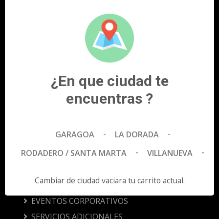
¿En que ciudad te
encuentras ?
Descarga nuestra App y llevanos siempre
contigo.
-
-
GARAGOA
LA DORADA
-
-
RODADERO / SANTA MARTA
VILLANUEVA
CORPORATIVO
Cambiar de ciudad vaciara tu carrito actual.
PUBLICIDAD
EVENTOS CORPORATIVOS
SERVICIOS ADICIONALES