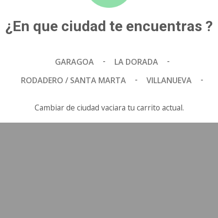
EVENTOS CORPO
¿En que ciudad te encuentras ?
SERVICIOS ADIC
e contigo.
-
-
GARAGOA
LA DORADA
-
-
RODADERO / SANTA MARTA
VILLANUEVA
Cambiar de ciudad vaciara tu carrito actual.