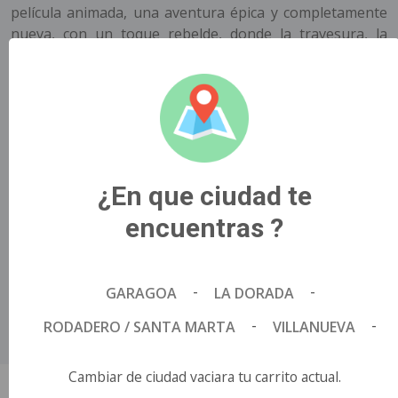
película animada, una aventura épica y completamente
nueva, con un toque rebelde, donde la travesura, la
magia y el caos gobiernan por completo. Haciendo lo
que mejor sabe hacer, el Gato difunde alegría a los
niños de una manera divertida, icónica y singularmente
irreverente, llevándolos a ellos y a la audiencia en un
viaje fantástico por un mundo que nunca han visto
antes..
¿En que ciudad te
Título Original
encuentras ?
EL GATO CON SOMBRERO.
País de Origen
Estados Unidos.
Director
-
-
GARAGOA
LA DORADA
Alessandro CarloniErica Rivinoja.
-
-
RODADERO / SANTA MARTA
VILLANUEVA
Idioma
Español.
Cambiar de ciudad vaciara tu carrito actual.