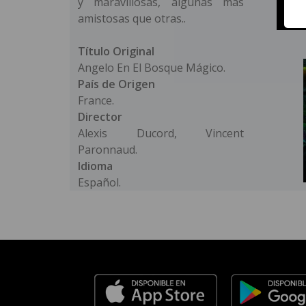
y maravillosas, algunas más
amistosas que otras..
Título Original
Angelo En El Bosque Mágico.
País de Origen
France.
Director
Alexis Ducord, Vincent
Paronnaud.
Idioma
Español.