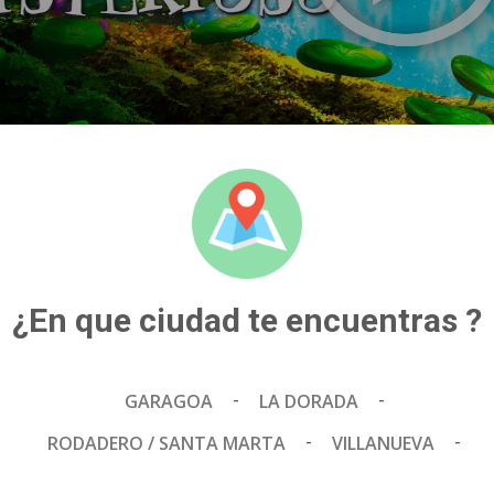
APTA PARA TODO PUBLICO
FORMATO 2D
82 MIN
¿En que ciudad te encuentras ?
Espera esta película
-
-
GARAGOA
LA DORADA
-
-
RODADERO / SANTA MARTA
VILLANUEVA
Estas viendo funciones y precios pa
cambiar de ciud