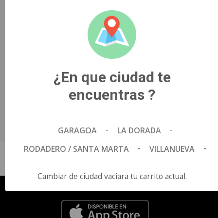
alta tecnología, desafiará los roles de Buzz, Woody,
Jessie y el resto de la pandilla cuando enfrenten una
nueva amenaza a la hora de jugar...
Título Original
TOY STORY 5.
¿En que ciudad te
País de Origen
EE. UU.
encuentras ?
Director
McKenna Harris Andrew Stanton..
Idioma
-
-
GARAGOA
LA DORADA
Español.
-
-
RODADERO / SANTA MARTA
VILLANUEVA
Cambiar de ciudad vaciara tu carrito actual.