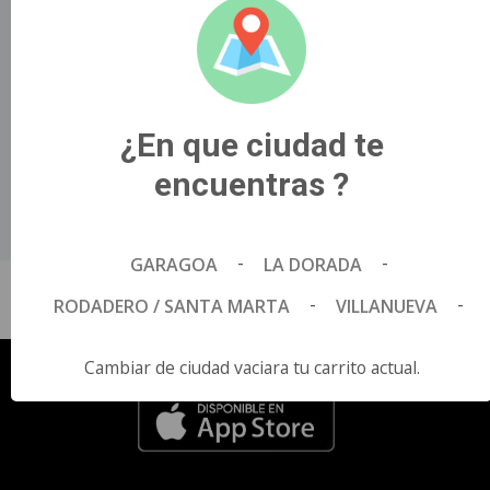
interpone entre ellas..
Título Original
LETRAS ROBADAS.
País de Origen
¿En que ciudad te
IRLANDA - ESTADOS UNIDOS.
Director
encuentras ?
JOHN CARNEY.
Idioma
Español.
-
-
GARAGOA
LA DORADA
-
-
RODADERO / SANTA MARTA
VILLANUEVA
Cambiar de ciudad vaciara tu carrito actual.